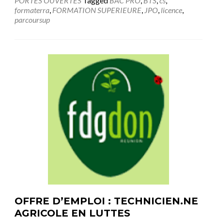
PORTES OUVERTES
Tagged
BAC PRO
,
BTS
,
cs
,
formaterra
,
FORMATION SUPERIEURE
,
JPO
,
licence
,
parcoursup
OFFRE D’EMPLOI : TECHNICIEN.NE
AGRICOLE EN LUTTES