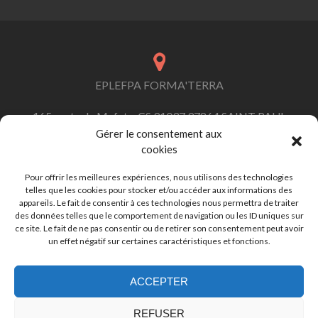
EPLEFPA FORMA'TERRA
165 route de Mafate, CS 91037 97864 SAINT PAUL
Cedex
Gérer le consentement aux
cookies
Pour offrir les meilleures expériences, nous utilisons des technologies
telles que les cookies pour stocker et/ou accéder aux informations des
contact.formaterra@educagri.fr
appareils. Le fait de consentir à ces technologies nous permettra de traiter
des données telles que le comportement de navigation ou les ID uniques sur
ce site. Le fait de ne pas consentir ou de retirer son consentement peut avoir
un effet négatif sur certaines caractéristiques et fonctions.
+262 (0)262 45 92 92
ACCEPTER
REFUSER