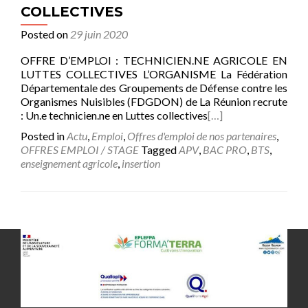
COLLECTIVES
Posted on
29 juin 2020
OFFRE D’EMPLOI : TECHNICIEN.NE AGRICOLE EN
LUTTES COLLECTIVES L’ORGANISME La Fédération
Départementale des Groupements de Défense contre les
Organismes Nuisibles (FDGDON) de La Réunion recrute
: Un.e technicien.ne en Luttes collectives
[…]
Posted in
Actu
,
Emploi
,
Offres d'emploi de nos partenaires
,
OFFRES EMPLOI / STAGE
Tagged
APV
,
BAC PRO
,
BTS
,
enseignement agricole
,
insertion
Posts
navigation