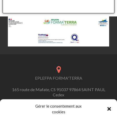
EPLEFPA FORMA'TERRA
165 route de Mafate, CS 91037 97864 SAINT PAUL
Cedex
Gérer le consentement aux
cookies