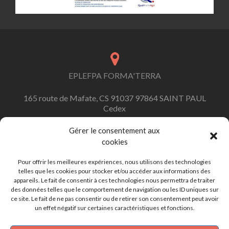
EPLEFPA FORMA'TERRA
165 route de Mafate, CS 91037 97864 SAINT PAUL
Cedex
Gérer le consentement aux
cookies
contact.formaterra@educagri.fr
Pour offrir les meilleures expériences, nous utilisons des technologies
telles que les cookies pour stocker et/ou accéder aux informations des
appareils. Le fait de consentir à ces technologies nous permettra de traiter
des données telles que le comportement de navigation ou les ID uniques sur
ce site. Le fait de ne pas consentir ou de retirer son consentement peut avoir
+262 (0)262 45 92 92
un effet négatif sur certaines caractéristiques et fonctions.