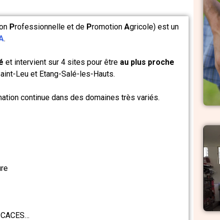
ion
P
rofessionnelle et de
P
romotion
A
gricole) est un
A
.
té
et intervient sur 4 sites pour être
au plus proche
Saint-Leu et
Etang-Salé-les-Hauts
.
ation continue dans des domaines très variés.
ure
 / CACES…