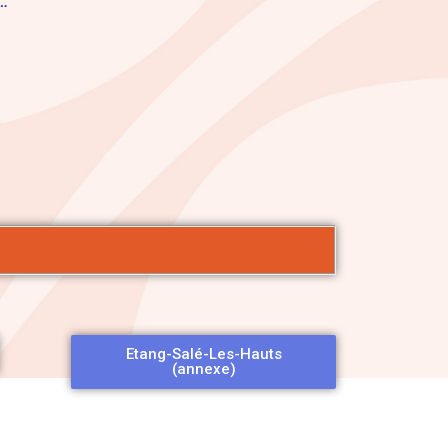
…
Etang-Salé-Les-Hauts
(annexe)