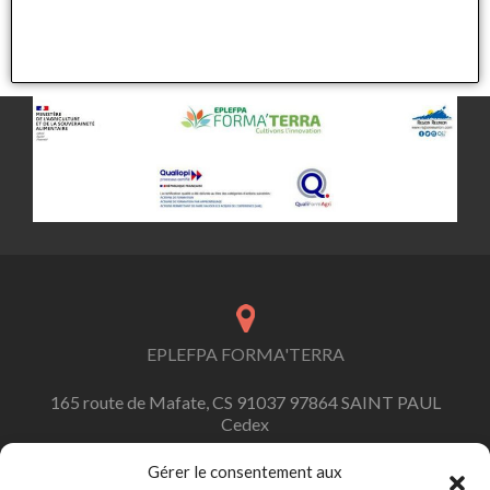
EPLEFPA FORMA'TERRA
165 route de Mafate, CS 91037 97864 SAINT PAUL
Cedex
Gérer le consentement aux