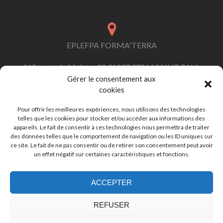
EPLEFPA FORMA'TERRA
165 route de Mafate, CS 91037 97864 SAINT PAUL
Cedex
Gérer le consentement aux
cookies
Pour offrir les meilleures expériences, nous utilisons des technologies
telles que les cookies pour stocker et/ou accéder aux informations des
contact.formaterra@educagri.fr
appareils. Le fait de consentir à ces technologies nous permettra de traiter
des données telles que le comportement de navigation ou les ID uniques sur
ce site. Le fait de ne pas consentir ou de retirer son consentement peut avoir
un effet négatif sur certaines caractéristiques et fonctions.
+262 (0)262 45 92 92
ACCEPTER
REFUSER