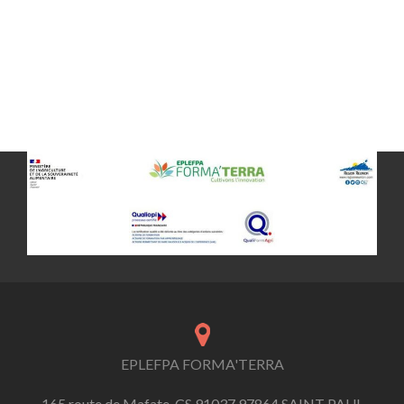
EPLEFPA FORMA'TERRA
165 route de Mafate, CS 91037 97864 SAINT PAUL