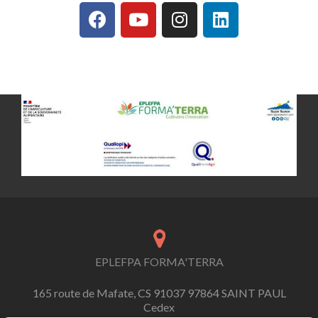
EPLEFPA FORMA'TERRA
165 route de Mafate, CS 91037 97864 SAINT PAUL
Cedex