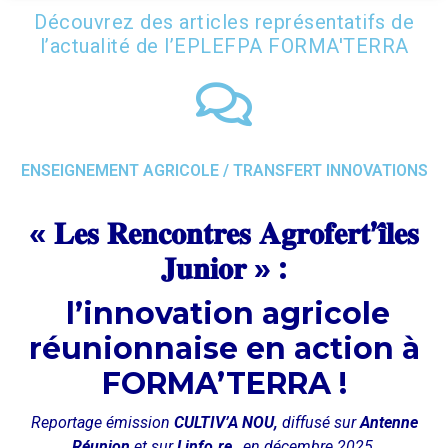
Découvrez des articles représentatifs de
l’actualité de l’EPLEFPA FORMA'TERRA
ENSEIGNEMENT AGRICOLE / TRANSFERT INNOVATIONS
« 𝐋𝐞𝐬 𝐑𝐞𝐧𝐜𝐨𝐧𝐭𝐫𝐞𝐬 𝐀𝐠𝐫𝐨𝐟𝐞𝐫𝐭’𝐢̂𝐥𝐞𝐬
𝐉𝐮𝐧𝐢𝐨𝐫 » :
l’innovation agricole
réunionnaise en action à
FORMA’TERRA !
Reportage émission
CULTIV’A NOU,
diffusé sur
Antenne
Réunion
et sur
Linfo.re
, en décembre 2025.