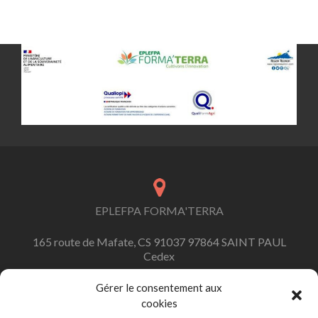
EPLEFPA FORMA'TERRA
165 route de Mafate, CS 91037 97864 SAINT PAUL
Cedex
Gérer le consentement aux
cookies