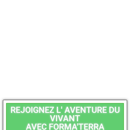
REJOIGNEZ L' AVENTURE DU
VIVANT
AVEC FORMA'TERRA