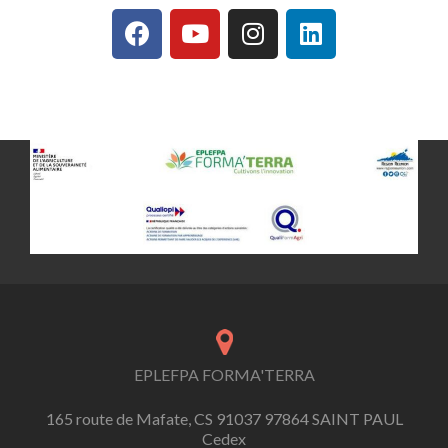
EPLEFPA FORMA'TERRA
165 route de Mafate, CS 91037 97864 SAINT PAUL
Cedex