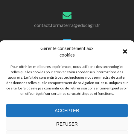
contact.formaterra@educagri.fr
Gérer le consentement aux
+262 (0)262 45 92 92
cookies
Pour offrir les meilleures expériences, nous utilisons des technologies
telles que les cookies pour stocker et/ou accéder aux informations des
appareils. Le fait de consentir à ces technologies nous permettra de traiter
des données telles que le comportement de navigation ou les ID uniques sur
ce site. Le fait de ne pas consentir ou de retirer son consentement peut avoir
un effet négatif sur certaines caractéristiques et fonctions.
© Copyright 2019-2020 FORMA'TERRA |
Mentions
légales
|
Politique de confidantilatité
|
Politique des
cookies
ACCEPTER
REFUSER