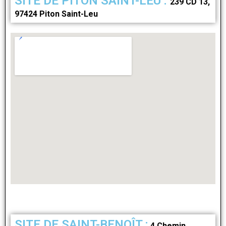
SITE DE PITON SAINT-LEU :
239 CD 13,
97424 Piton Saint-Leu
SITE DE SAINT-BENOÎT :
4 Chemin