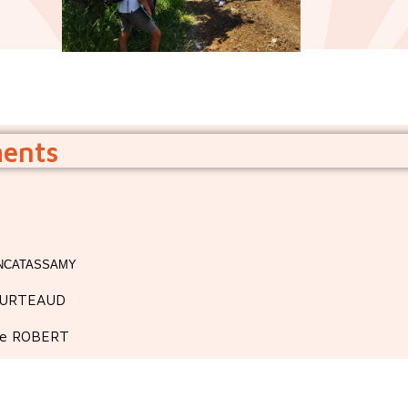
ments
 ENCATASSAMY
COURTEAUD
ire ROBERT