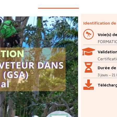
Identification de
Voie(s) d
FORMATIO
Validatio
Certificat
Durée de 
3 jours – 21
Télécharg