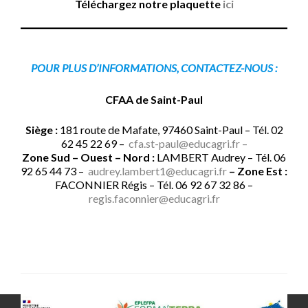
Téléchargez notre plaquette
ici
POUR PLUS D’INFORMATIONS, CONTACTEZ-NOUS :
CFAA de Saint-Paul
Siège :
181 route de Mafate, 97460 Saint-Paul – Tél. 02
62 45 22 69 –
cfa.st-paul@educagri.fr –
Zone Sud – Ouest – Nord :
LAMBERT Audrey – Tél. 06
92 65 44 73 –
audrey.lambert1@educagri.fr
– Zone Est :
FACONNIER Régis – Tél. 06 92 67 32 86 –
regis.faconnier@educagri.fr