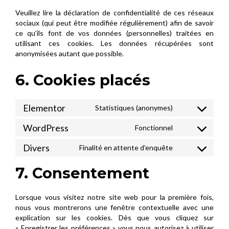
Veuillez lire la déclaration de confidentialité de ces réseaux
sociaux (qui peut être modifiée régulièrement) afin de savoir
ce qu’ils font de vos données (personnelles) traitées en
utilisant ces cookies. Les données récupérées sont
anonymisées autant que possible.
6. Cookies placés
Elementor
Statistiques (anonymes)
Consent
to
WordPress
Fonctionnel
Consent
service
to
elementor
Divers
Finalité en attente d’enquête
Consent
service
to
wordpress
7. Consentement
service
divers
Lorsque vous visitez notre site web pour la première fois,
nous vous montrerons une fenêtre contextuelle avec une
explication sur les cookies. Dès que vous cliquez sur
« Enregistrer les préférences » vous nous autorisez à utiliser