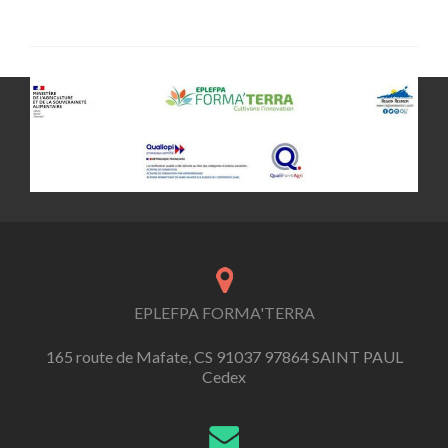
EPLEFPA FORMA'TERRA
165 route de Mafate, CS 91037 97864 SAINT PAUL
Cedex