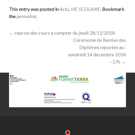
This entry was posted in
Actu
,
VIE SCOLAIRE
. Bookmark
the
permalink
.
Post
←
reprise des cours à compter du jeudi 28/11/2018
Cérémonie de Remise des
navigation
Diplômes reportée au :
vendredi 14 décembre 2018
– 17h
→