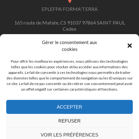
EPLEFPA FORMA'TERRA
165 route de Mafate, CS 91037 97864 SAINT PAUL
Cedex
Gérer le consentement aux
cookies
contact.formaterra@educagri.fr
Pour offrir les meilleures expériences, nous utilisons des technologies
telles que les cookies pour stocker et/ou accéder aux informations des
appareils. Le fait de consentir à ces technologies nous permettra de traiter
des données telles que le comportement de navigation ou les ID uniques sur
ce site. Le fait de ne pas consentir ou de retirer son consentement peut avoir
+262 (0)262 45 92 92
un effet négatif sur certaines caractéristiques et fonctions.
ACCEPTER
REFUSER
© Copyright 2019-2020 FORMA'TERRA |
Mentions
VOIR LES PRÉFÉRENCES
légales
|
Politique de confidantilatité
|
Politique des