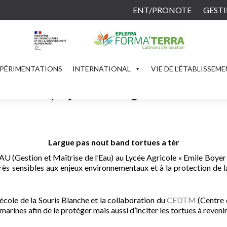
ENT/PRONOTE
GESTI
PÉRIMENTATIONS
INTERNATIONAL
VIE DE L’ÉTABLISSEM
ent un projet de re-végétalisation d’un s
Largue pas nout band tortues a tèr
(Gestion et Maîtrise de l’Eau) au Lycée Agricole « Emile Boyer d
ès sensibles aux enjeux environnementaux et à la protection de la n
cole de la Souris Blanche et la collaboration du
CEDTM
(Centre 
marines afin de le protéger mais aussi d’inciter les tortues à reveni