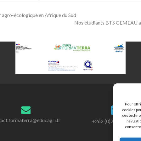
 agro-écologique en Afrique du Sud
Nos étudiants BTS GEMEAU anim
Pour offr
cookies pou
ces techno
tact.formaterra@educagri.fr
+262 (0)262 45 92 92
navigatio
consentem