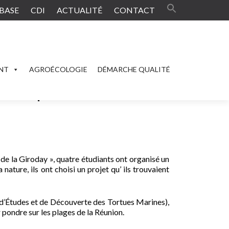
BASE
CDI
ACTUALITÉ
CONTACT
ENT
AGROÉCOLOGIE
DÉMARCHE QUALITÉ
ite de pontes de tortues
e la Giroday », quatre étudiants ont organisé un
ature, ils ont choisi un projet qu’ ils trouvaient
d’Études et de Découverte des Tortues Marines),
r pondre sur les plages de la Réunion.