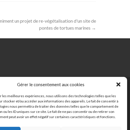
ent un projet de re-végétalisation d'un site de
pontes de tortues marines
→
Gérer le consentement aux cookies
ir les meilleures expériences, nous utilisons des technologies telles que les
r stocker et/ou accéder aux informations des appareils. Le fait de consentir à
logies nous permettra de traiter des données telles que le comportement de
n ou les ID uniques sur ce site. Le fait de ne pas consentir ou de retirer son
© Copyright 2019-2020
ent peut avoir un effet négatif sur certaines caractéristiques et fonctions.
FORMA'TERRA |
Mentions légales
|
Politique de confidantilatité
|