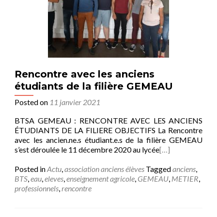
Rencontre avec les anciens
étudiants de la filière GEMEAU
Posted on
11 janvier 2021
BTSA GEMEAU : RENCONTRE AVEC LES ANCIENS
ÉTUDIANTS DE LA FILIERE OBJECTIFS La Rencontre
avec les ancien.ne.s étudiant.e.s de la filière GEMEAU
s’est déroulée le 11 décembre 2020 au lycée
[…]
Posted in
Actu
,
association anciens élèves
Tagged
anciens
,
BTS
,
eau
,
eleves
,
enseignement agricole
,
GEMEAU
,
METIER
,
professionnels
,
rencontre