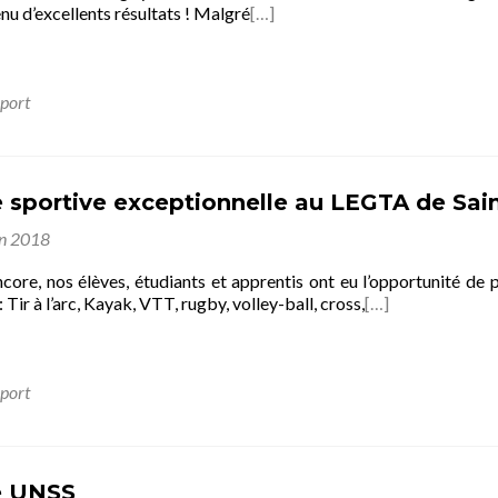
nu d’excellents résultats ! Malgré
[…]
port
sportive exceptionnelle au LEGTA de Sain
in 2018
ore, nos élèves, étudiants et apprentis ont eu l’opportunité de p
 Tir à l’arc, Kayak, VTT, rugby, volley-ball, cross,
[…]
port
e UNSS