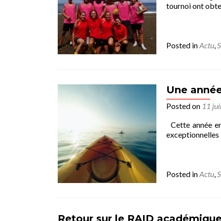
tournoi ont obte
Posted in
Actu
,
S
Une année 
Posted on
11 ju
Cette année enc
exceptionnelles :
Posted in
Actu
,
S
Retour sur le RAID académiqu