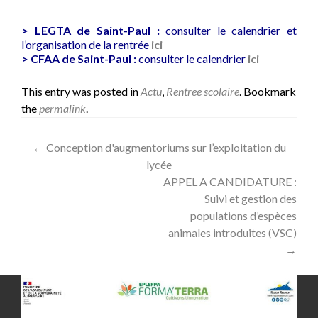
> LEGTA de Saint-Paul :
consulter
le calendrier et
l’organisation de la rentrée
ici
> CFAA de Saint-Paul :
consulter le calendrier
ici
This entry was posted in
Actu
,
Rentree scolaire
. Bookmark
the
permalink
.
Post
←
Conception d'augmentoriums sur l’exploitation du
lycée
navigation
APPEL A CANDIDATURE :
Suivi et gestion des
populations d’espèces
animales introduites (VSC)
→