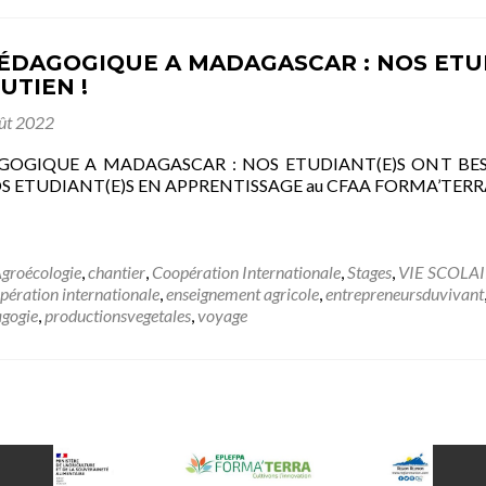
ÉDAGOGIQUE A MADAGASCAR : NOS ETUD
UTIEN !
ût 2022
GOGIQUE A MADAGASCAR : NOS ETUDIANT(E)S ONT BES
 ETUDIANT(E)S EN APPRENTISSAGE au CFAA FORMA’TERRA Dan
groécologie
,
chantier
,
Coopération Internationale
,
Stages
,
VIE SCOLA
pération internationale
,
enseignement agricole
,
entrepreneursduvivant
gogie
,
productionsvegetales
,
voyage