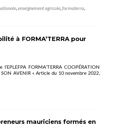
nationale
,
enseignement agricole
,
formaterra
,
lité à FORMA’TERRA pour
lité de l’EPLEFPA FORMA’TERRA COOPÉRATION
AVENIR « Article du 10 novembre 2022,
reneurs mauriciens formés en