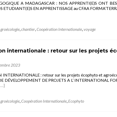
GOGIQUE A MADAGASCAR : NOS APPRENTI(E)S ONT BES
 ETUDIANT(E)S EN APPRENTISSAGE au CFAA FORMA’TERRA Dans
groécologie
,
chantier
,
Coopération Internationale
,
voyage
n internationale : retour sur les projets 
embre 2023
NTERNATIONALE : retour sur les projets écophyto et agroé
 DÉVELOPPEMENT DE PROJETS A L’ INTERNATIONAL FORMA’TE
[…]
groécologie
,
Coopération Internationale
,
Ecophyto