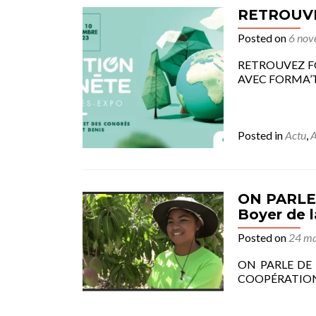
RETROUVEZ
Posted on
6 nov
RETROUVEZ FO
AVEC FORMA’TERR
Posted in
Actu
,
A
ON PARLE D
Boyer de l
Posted on
24 ma
ON PARLE DE N
COOPÉRATION IN