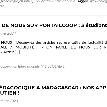
groécologie
,
chantier
,
Coopération Internationale
Tagged
agro-écolog
rra
 DE NOUS SUR PORTAILCOOP : 3 étudian
nvier 2024
OUS ! Découvrez des articles représentatifs de l’actua
NALE / MOBILITÉ » ON PARLE DE NOUS SUR PORTA
 Article
[…]
oopération Internationale
,
VIE SCOLAIRE
ÉDAGOGIQUE A MADAGASCAR : NOS APPR
UTIEN !
embre 2023