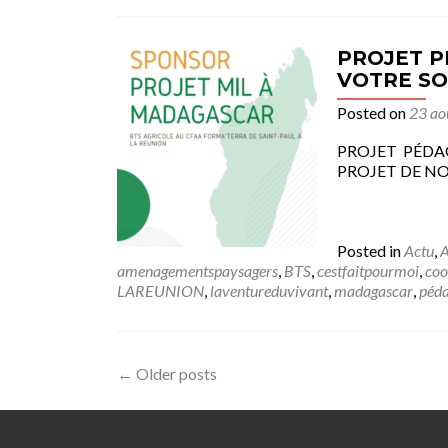
PROJET P
VOTRE SO
Posted on
23 ao
PROJET PÉDA
PROJET DE NOS
Posted in
Actu
,
A
amenagementspaysagers
,
BTS
,
cestfaitpourmoi
,
coo
LAREUNION
,
laventureduvivant
,
madagascar
,
péda
←
Older posts
Posts navigation