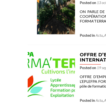
Posted on
13 oc
ON PARLE DE N
COOPÉRATION I
FORMA’TERRA »
Posted in
Actu
,
A
OFFRE D’
INTERNAT
Posted on
19 se
OFFRE D’EMP
L’EPLEFPA FORMA
pôle de formati
Posted in
Actu
,
A