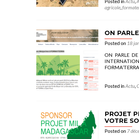
Posted in
Actu
,
A
agricole
,
formate
ON PARLE
Posted on
18 ja
ON PARLE DE N
INTERNATIO
FORMA’TERRA «
Posted in
Actu
,
C
PROJET P
VOTRE SO
Posted on
7 déc