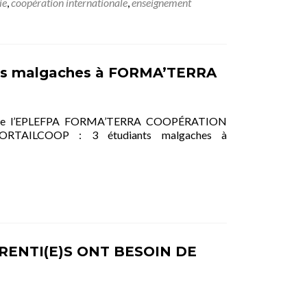
ie
,
coopération internationale
,
enseignement
ts malgaches à FORMA’TERRA
lité de l’EPLEFPA FORMA’TERRA COOPÉRATION
ILCOOP : 3 étudiants malgaches à
ENTI(E)S ONT BESOIN DE