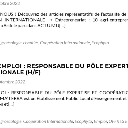
tobre 2022
OUS ! Découvrez des articles représentatifs de l’actuali
NTERNATIONALE » Entrepreneuriat : 18 agri-entrepreneu
Article paru dans ACTU.MU
[…]
groécologie
,
chantier
,
Coopération Internationale
,
Ecophyto
EMPLOI : RESPONSABLE DU PÔLE EXPER
IONALE (H/F)
ptembre 2022
LOI : RESPONSABLE DU PÔLE EXPERTISE ET COOPÉRATI
’TERRA est un Établissement Public Local d’Enseignement et d
on et
[…]
groécologie
,
Coopération Internationale
,
Ecophyto
,
Emploi
,
OFFRES E