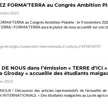
 FORMA’TERRA au Congrès Ambition Plan
embre 2023
RMA’TERRA au Congrès Ambition Planète : le 9 novembre
A ! FORMA’TERRA aura le plaisir de vous accueillir sur son sta
groécologie
,
Coopération Internationale
,
Ecophyto
,
EVENEMENT
E NOUS dans l’émission « TERRE d’ICI » : 
a Giroday » accueille des étudiants malga
rs 2023
OUS ! Découvrez des articles représentatifs de l’actuali
TERNATIONALE » Des étudiants malgaches au Lycée agricole E