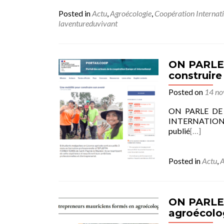
Posted in
Actu
,
Agroécologie
,
Coopération Internat
laventureduvivant
ON PARLE
construire
Posted on
14 n
ON PARLE DE N
INTERNATIONA
publié
[…]
Posted in
Actu
,
A
ON PARLE 
agroécolo