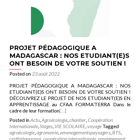
PROJET PÉDAGOGIQUE A
MADAGASCAR : NOS ETUDIANT(E)S
ONT BESOIN DE VOTRE SOUTIEN !
Posted on
23 août 2022
PROJET PÉDAGOGIQUE A MADAGASCAR : NOS
ETUDIANT(E)S ONT BESOIN DE VOTRE SOUTIEN !
DÉCOUVREZ LE PROJET DE NOS ETUDIANT(E)S EN
APPRENTISSAGE au CFAA FORMA’TERRA Dans le
cadre de leur formation
[…]
Posted in
Actu
,
Agroécologie
,
chantier
,
Coopération
Internationale
,
Stages
,
VIE SCOLAIRE
,
voyage
Tagged
agroécologie
,
agronomie
,
amenagementspaysagers
,
BTS
,
cestfaitpourmoi
,
coopération internationale
,
enseignement