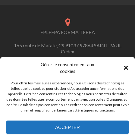
EPLEFPA FORMA'TERRA
165 route de Mafate, CS 91037 97864 SAINT PAUL
Cedex
Gérer le consentement aux
cookies
contact.formaterra@educagri.fr
Pour offrir les meilleures expériences, nous utilisons des technologies
telles que les cookies pour stocker et/ou accéder aux informations des
appareils. Le fait de consentir à ces technologies nous permettra de traiter
des données telles que le comportement de navigation ou les ID uniques sur
ce site. Le fait de ne pas consentir ou de retirer son consentement peut avoir
+262 (0)262 45 92 92
un effet négatif sur certaines caractéristiques et fonctions.
ACCEPTER