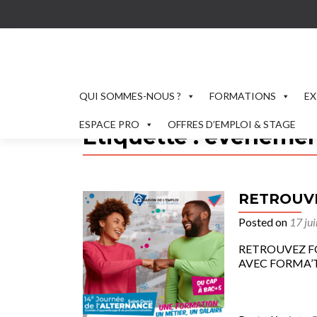
QUI SOMMES-NOUS ?
FORMATIONS
EX
ESPACE PRO
OFFRES D’EMPLOI & STAGE
Étiquette :
eveneme
RETROUVEZ
Posted on
17 ju
RETROUVEZ FORM
AVEC FORMA’TERR