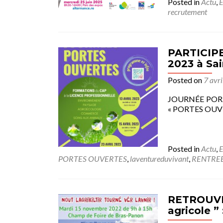
Posted in
Actu
,
recrutement
PARTICIPE
2023 à Sai
Posted on
7 avr
JOURNÉE PORTE
« PORTES OUVE
Posted in
Actu
,
PORTES OUVERTES
,
laventureduvivant
,
RENTRE
RETROUVEZ
agricole ”