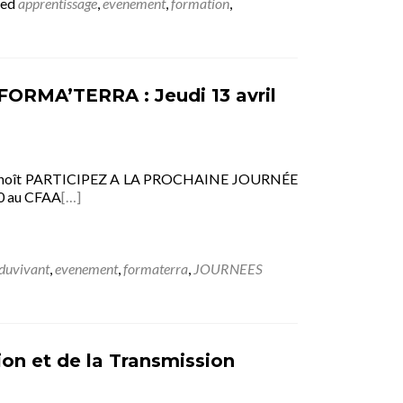
ged
apprentissage
,
evenement
,
formation
,
RMA’TERRA : Jeudi 13 avril
Benoît PARTICIPEZ A LA PROCHAINE JOURNÉE
0 au CFAA
[…]
duvivant
,
evenement
,
formaterra
,
JOURNEES
n et de la Transmission