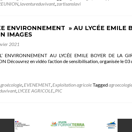
REUNION
,
laventureduvivant
,
zartisanslavi
E ENVIRONNEMENT » AU LYCÉE EMILE B
N IMAGES
nvier 2021
L’ ENVIRONNEMENT AU LYCÉE EMILE BOYER DE LA GI
 Découvrez en vidéo l’action de sensibilisation, organisée le 0
groécologie
,
EVENEMENT
,
Exploitation agricole
Tagged
agroecologi
duvivant
,
LYCEE AGRICOLE
,
PIC