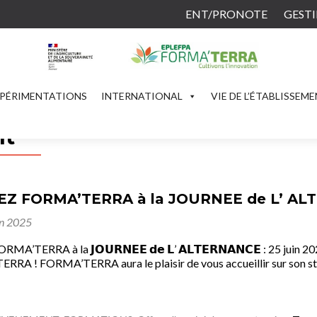
ENT/PRONOTE
GESTI
PÉRIMENTATIONS
INTERNATIONAL
VIE DE L’ÉTABLISSEM
nt
 FORMA’TERRA à la JOURNEE de L’ ALTE
in 2025
A’TERRA à la 𝗝𝗢𝗨𝗥𝗡𝗘𝗘 𝗱𝗲 𝗟’ 𝗔𝗟𝗧𝗘𝗥𝗡𝗔𝗡𝗖𝗘 : 2
A ! FORMA’TERRA aura le plaisir de vous accueillir sur son sta