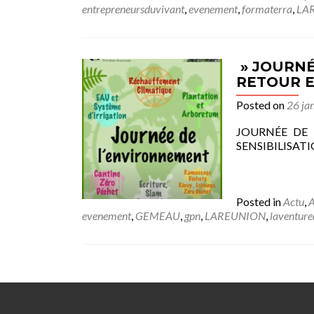
entrepreneursduvivant
,
evenement
,
formaterra
,
LA
» JOURNÉ
RETOUR E
Posted on
26 ja
JOURNÉE DE 
SENSIBILISATION
Posted in
Actu
,
A
evenement
,
GEMEAU
,
gpn
,
LAREUNION
,
laventure
Posts navigation