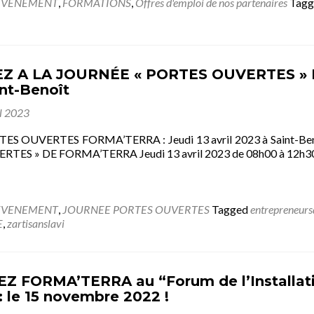
EVENEMENT
,
FORMATIONS
,
Offres d'emploi de nos partenaires
Tag
Z A LA JOURNÉE « PORTES OUVERTES » FO
nt-Benoît
il 2023
S OUVERTES FORMA’TERRA : Jeudi 13 avril 2023 à Saint-
RTES » DE FORMA’TERRA Jeudi 13 avril 2023 de 08h00 à 12h3
EVENEMENT
,
JOURNEE PORTES OUVERTES
Tagged
entrepreneurs
E
,
zartisanslavi
 FORMA’TERRA au “Forum de l’Installatio
 : le 15 novembre 2022 !