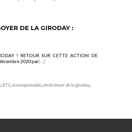
OYER DE LA GIRODAY :
RODAY ! RETOUR SUR CETTE ACTION DE
3 décembre 2020 par
[…]
e
,
BTS
,
ecoresponsable
,
emile boyer de la giroday
,