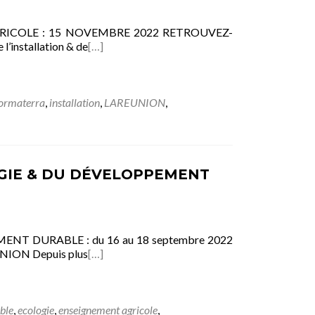
RICOLE : 15 NOVEMBRE 2022 RETROUVEZ-
installation & de
[…]
ormaterra
,
installation
,
LAREUNION
,
GIE & DU DÉVELOPPEMENT
T DURABLE : du 16 au 18 septembre 2022
ION Depuis plus
[…]
ble
,
ecologie
,
enseignement agricole
,