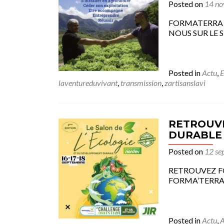
Posted on
14 n
FORMATERRA 
NOUS SUR LE STA
Posted in
Actu
,
laventureduvivant
,
transmission
,
zartisanslavi
RETROUVE
DURABLE :
Posted on
12 se
RETROUVEZ FO
FORMA’TERRA 
Posted in
Actu
,
A