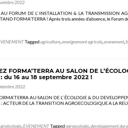
ovembre 2022
AU FORUM DE L’ INSTALLATION & LA TRANSMISSION AG
ND FORMA’TERRA ! Après trois années d’absence, le Forum de l’
EVENEMENT
Tagged
agriculture
,
enseignement agricole
,
evenement
,
f
Z FORMA’TERRA AU SALON DE L’ÉCOLO
 du 16 au 18 septembre 2022 !
ptembre 2022
RMA’TERRA AU SALON DE L’ ÉCOLOGIE & DU DEVELOPPEMEN
: ACTEUR DE LA TRANSITION AGROECOLOGIQUE A LA REUN
groécologie
,
EVENEMENT
Tagged
agroecologie
,
developpement dura