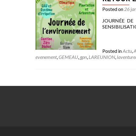
Posted on
26 ja
JOURNÉE DE 
SENSIBILISATION
Posted in
Actu
,
A
evenement
,
GEMEAU
,
gpn
,
LAREUNION
,
laventure
Posts navigation