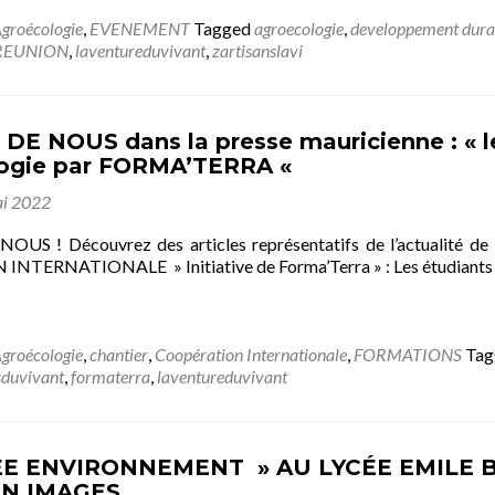
groécologie
,
EVENEMENT
Tagged
agroecologie
,
developpement dura
REUNION
,
laventureduvivant
,
zartisanslavi
E NOUS dans la presse mauricienne : « les
logie par FORMA’TERRA «
i 2022
OUS ! Découvrez des articles représentatifs de l’actuali
ERNATIONALE » Initiative de Forma’Terra » : Les étudiants de 
groécologie
,
chantier
,
Coopération Internationale
,
FORMATIONS
Ta
sduvivant
,
formaterra
,
laventureduvivant
E ENVIRONNEMENT » AU LYCÉE EMILE B
N IMAGES