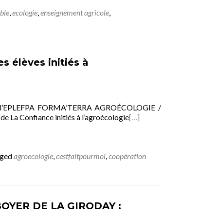
ble
,
ecologie
,
enseignement agricole
,
 élèves initiés à
té de l’EPLEFPA FORMA’TERRA AGROÉCOLOGIE /
La Confiance initiés à l’agroécologie
[…]
gged
agroecologie
,
cestfaitpourmoi
,
coopération
OYER DE LA GIRODAY :