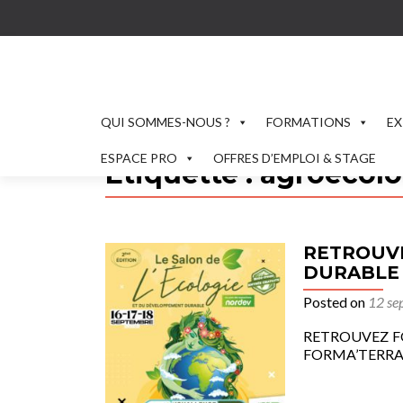
QUI SOMMES-NOUS ?
FORMATIONS
EX
ESPACE PRO
OFFRES D’EMPLOI & STAGE
Étiquette :
agroecolo
RETROUVE
DURABLE :
Posted on
12 se
RETROUVEZ FO
FORMA’TERRA 