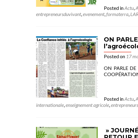
Posted in
Actu
,
A
entrepreneursduvivant
,
evenement
,
formaterra
,
LA
ON PARLE D
l’agroéco
Posted on
17 ma
ON PARLE DE N
COOPÉRATION INT
Posted in
Actu
,
A
internationale
,
enseignement agricole
,
entrepreneur
» JOURNÉ
RETOUR E