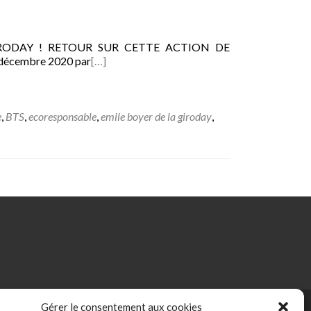
RODAY ! RETOUR SUR CETTE ACTION DE
3 décembre 2020 par
[…]
e
,
BTS
,
ecoresponsable
,
emile boyer de la giroday
,
Gérer le consentement aux cookies